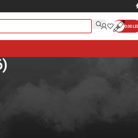
0.00
LEI
6)
zor Navigator
Arată
9
12
18
24