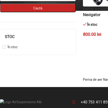
Perna aer fata
Navigator
În stoc
800.00
lei
STOC
ADAUGĂ ÎN CO
În stoc
Perna de aer Nav
+40 753 411 85