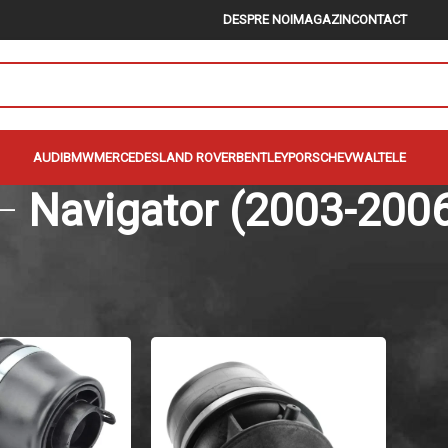
DESPRE NOI
MAGAZIN
CONTACT
AUDI
BMW
MERCEDES
LAND ROVER
BENTLEY
PORSCHE
VW
ALTELE
Navigator (2003-200
igator , Compresor suspensie Navigator , Bloc valve Navigator , Amorti
tele
/
Lincoln (1983-2023)
/
Navigator (2003-2006)