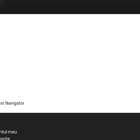
zor Navigator
ntul meu
orite