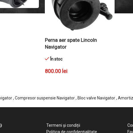
 Lincoln
Perna aer spate Lincoln
Navigator
Ș
În stoc
800.00
lei
ADAUGĂ ÎN COȘ
igator , Compresor suspensie Navigator , Bloc valve Navigator , Amorti
9
Termeni și condiții
Co
Politica de confidențialitate
Fav