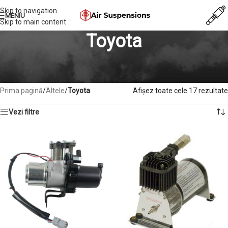
Skip to navigation
MENIU
Skip to main content
Toyota
Perna de aer Toyota, Compresor suspensie Toyota, Bloc valve Toyota,
Amortizor Toyota
Prima pagină
/
Altele
/
Toyota
Afișez toate cele 17 rezultate
Vezi filtre