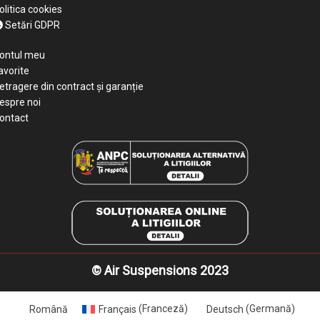
olitica cookies
Setări GDPR
ontul meu
avorite
etragere din contract și garanție
espre noi
ontact
© Air Suspensions 2023
Română
Français
(
Franceză
)
Deutsch
(
Germană
)