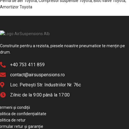
Perna de aer Toyota, Compresor suspensie Toyota, Bloc valve Toyota,
Amortizor Toyota
Construite pentru a rezista, piesele noastre pneumatice te mențin pe
drum.
+40 753 411 859
contact@airsuspensions.ro
Loc. Petrești Str. Industriilor Nr. 76c
Zilnic de la 9:00 până la 17:00
ermeni și condiții
olitica de confidențialitate
olitica de retur
ormular retur și garanție