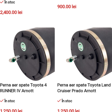
În stoc
900.00
lei
2,400.00
lei
ADAUGĂ ÎN COȘ
ADAUGĂ ÎN COȘ
Perna aer spate Toyota 4
Perna aer spate Toyota Land
RUNNER IV Arnott
Cruiser Prado Arnott
În stoc
În stoc
1,250.00
lei
1,250.00
lei