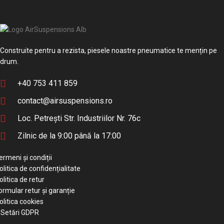
Construite pentru a rezista, piesele noastre pneumatice te mențin pe
drum.
+40 753 411 859
contact@airsuspensions.ro
Loc. Petrești Str. Industriilor Nr. 76c
Zilnic de la 9:00 până la 17:00
ermeni și condiții
olitica de confidențialitate
olitica de retur
ormular retur și garanție
olitica cookies
Setări GDPR