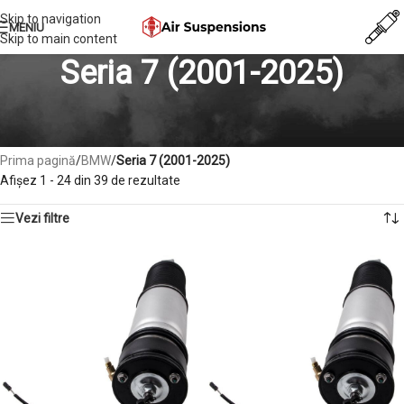
Skip to navigation
MENIU
Skip to main content
Seria 7 (2001-2025)
Perna de aer Seria 7, Compresor suspensie Seria 7, Bloc valve Seria 7,
Amortizor Seria 7
Prima pagină
/
BMW
/
Seria 7 (2001-2025)
Afișez 1 - 24 din 39 de rezultate
Vezi filtre