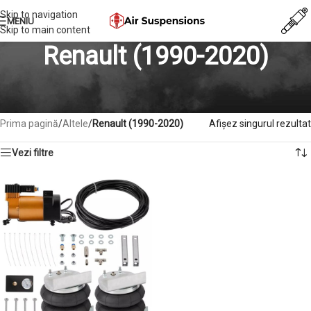
Skip to navigation
MENIU
Skip to main content
Renault (1990-2020)
Perna de aer Renault , Compresor suspensie Renault , Bloc valve
Renault , Amortizor Renault
Prima pagină
/
Altele
/
Renault (1990-2020)
Afișez singurul rezultat
Vezi filtre