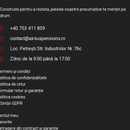
Construite pentru a rezista, piesele noastre pneumatice te mențin pe
drum.
+40 753 411 859
contact@airsuspensions.ro
Loc. Petrești Str. Industriilor Nr. 76c
Zilnic de la 9:00 până la 17:00
ermeni și condiții
olitica de confidențialitate
olitica de retur
ormular retur și garanție
olitica cookies
Setări GDPR
ontul meu
avorite
etragere din contract și garanție