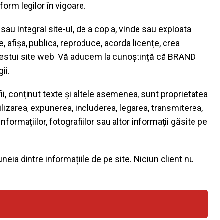
rm legilor în vigoare.
sau integral site-ul, de a copia, vinde sau exploata
te, afișa, publica, reproduce, acorda licențe, crea
 acestui site web. Vă aducem la cunoștință că BRAND
ii.
afii, conținut texte și altele asemenea, sunt proprietatea
izarea, expunerea, includerea, legarea, transmiterea,
informațiilor, fotografiilor sau altor informații găsite pe
neia dintre informațiile de pe site. Niciun client nu