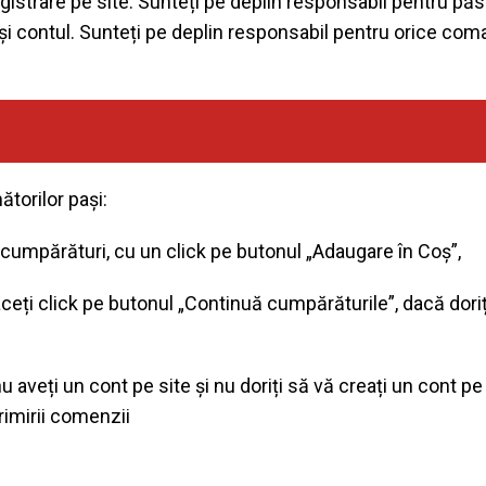
egistrare pe site. Sunteți pe deplin responsabil pentru pă
a și contul. Sunteți pe deplin responsabil pentru orice coma
torilor pași:
e cumpărături, cu un click pe butonul „Adaugare în Coș”,
ceți click pe butonul „Continuă cumpărăturile”, dacă doriț
u aveți un cont pe site și nu doriți să vă creați un cont pe
rimirii comenzii