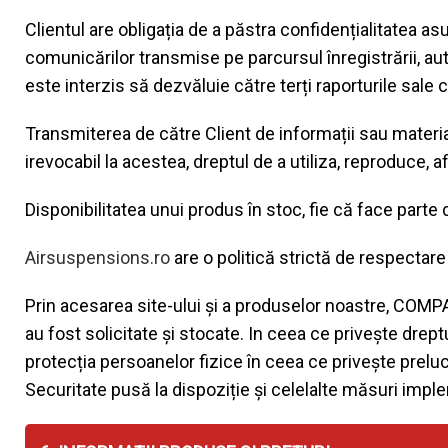
Clientul are obligația de a păstra confidențialitatea asu
comunicărilor transmise pe parcursul înregistrării, auten
este interzis să dezvăluie către terți raporturile sale
Transmiterea de către Client de informații sau material
irevocabil la acestea, dreptul de a utiliza, reproduce, a
Disponibilitatea unui produs în stoc, fie că face part
Airsuspensions.ro
are o politică strictă de respectare a
Prin acesarea site-ului și a produselor noastre, COMP
au fost solicitate și stocate. In ceea ce privește dre
protecția persoanelor fizice în ceea ce privește preluc
Securitate pusă la dispoziție și celelalte măsuri impl