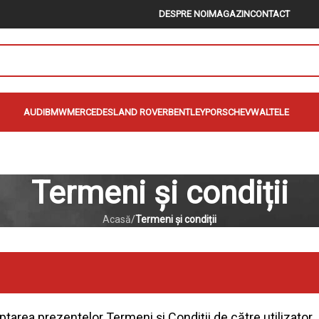
DESPRE NOI
MAGAZIN
CONTACT
AUDI
BMW
MERCEDES
LAND ROVER
BENTLEY
PORSCHE
VW
ALTELE
Termeni și condiții
Acasă
/
Termeni și condiții
area prezentelor Termeni și Condiții de către utilizator.