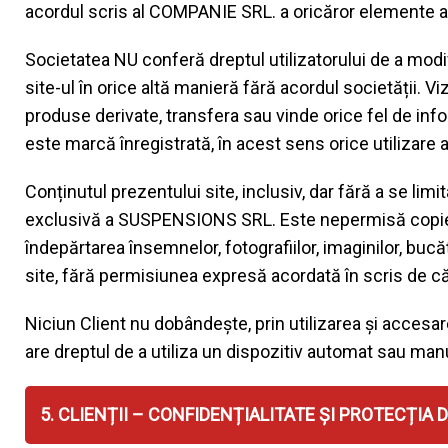
acordul scris al COMPANIE SRL. a oricăror elemente a
Societatea NU conferă dreptul utilizatorului de a modifi
site-ul în orice altă manieră fără acordul societății. Viz
produse derivate, transfera sau vinde orice fel de in
este marcă înregistrată, în acest sens orice utilizare a
Conținutul prezentului site, inclusiv, dar fără a se limi
exclusivă a SUSPENSIONS SRL. Este nepermisă copierea,
îndepărtarea însemnelor, fotografiilor, imaginilor, bucăți
site, fără permisiunea expresă acordată în scris de
Niciun Client nu dobândește, prin utilizarea și accesare
are dreptul de a utiliza un dispozitiv automat sau manu
5. CLIENȚII – CONFIDENȚIALITATE ȘI PROTECȚI