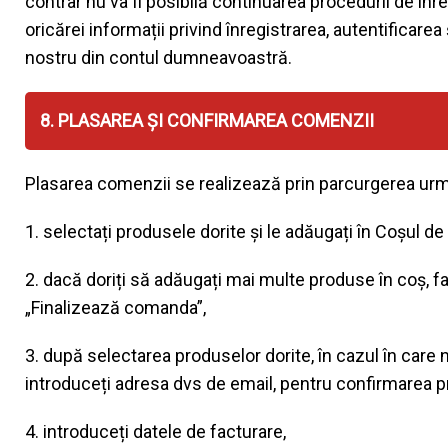
contrar nu va fi posibilă continuarea procedurii de înr
oricărei informații privind înregistrarea, autentificare
nostru din contul dumneavoastră.
8. PLASAREA ȘI CONFIRMAREA COMENZII
Plasarea comenzii se realizează prin parcurgerea urmă
1. selectați produsele dorite și le adăugați în Coșul d
2. dacă doriți să adăugați mai multe produse în coș, fa
„Finalizează comanda”,
3. după selectarea produselor dorite, în cazul în care n
introduceți adresa dvs de email, pentru confirmarea p
4. introduceți datele de facturare,