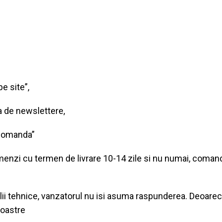
e site”,
ea de newslettere,
 comanda”
omenzi cu termen de livrare 10-14 zile si nu numai, coma
alii tehnice, vanzatorul nu isi asuma raspunderea. Deoarece 
noastre