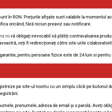
unt în RON. Prețurile afișate sunt valabile la momentul ac
a oricând, fără niciun preaviz sau notificare.
ns.ro
vă obligați irevocabil să plătiți contravaloarea pro
stră, veți fi redirecționați către site-urile colaboratorilo
garantie, pentru persoane fizice este de 24 luni si pentru 
istreze pe site-ul nostru cu un simplu click pe butonul de
gistrării.
 numele, prenumele, adresa de email și o parolă. Aveți obli