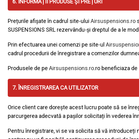
6. INFORMAȚII PRODUSE ȘI PREȚURI
Prețurile afișate în cadrul site-ului
Airsuspensions.ro
s
SUSPENSIONS SRL rezervându-și dreptul de a le modific
Prin efectuarea unei comenzi pe site-ul
Airsuspensio
cadrul procedurii de înregistrare a comenzilor dumneavoa
Produsele de pe
Airsuspensions.ro
.ro beneficiaza de 
7. ÎNREGISTRAREA CA UTILIZATOR
Orice client care dorește acest lucru poate să se înreg
parcurgerea adecvată a pașilor solicitați în vederea înre
Pentru înregistrare, vi se va solicita să vă introduceți