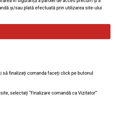
strarea în siguranță a parolei de acces precum și a
ndă și/sau plată efectuată prin utilizarea site-ului
i să finalizați comanda faceți click pe butonul
 site, selectați “Finalizare comandă ca Vizitator”