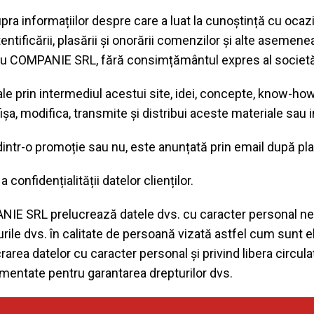
pra informațiilor despre care a luat la cunoștință cu ocazia
tificării, plasării și onorării comenzilor și alte asemenea 
 cu COMPANIE SRL, fără consimțământul expres al societății,
e prin intermediul acestui site, idei, concepte, know-how,
fișa, modifica, transmite și distribui aceste materiale sau i
e dintr-o promoție sau nu, este anunțată prin email după pl
 confidențialității datelor clienților.
ANIE SRL prelucrează datele dvs. cu caracter personal nec
pturile dvs. în calitate de persoană vizată astfel cum sun
rarea datelor cu caracter personal și privind libera circul
ementate pentru garantarea drepturilor dvs.