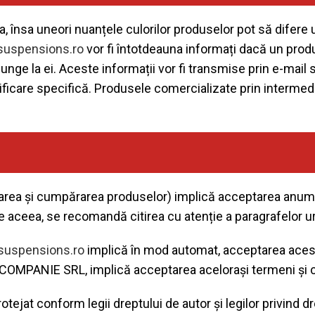
a, însa uneori nuanțele culorilor produselor pot să difere 
suspensions.ro
vor fi întotdeauna informați dacă un prod
unge la ei. Aceste informații vor fi transmise prin e-mail 
otificare specifică. Produsele comercializate prin intermed
tarea și cumpărarea produselor) implică acceptarea anumito
de aceea, se recomandă citirea cu atenție a paragrafelor 
rsuspensions.ro
implică în mod automat, acceptarea acest
de COMPANIE SRL, implică acceptarea acelorași termeni și c
otejat conform legii dreptului de autor și legilor privind d