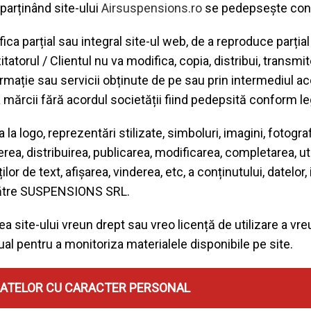
parținând site-ului
Airsuspensions.ro
se pedepsește confo
ca parțial sau integral site-ul web, de a reproduce parțial 
itatorul / Clientul nu va modifica, copia, distribui, transmi
formație sau servicii obținute de pe sau prin intermediul
 mărcii fără acordul societății fiind pedepsită conform leg
ta la logo, reprezentări stilizate, simboluri, imagini, fotogr
 distribuirea, publicarea, modificarea, completarea, util
lor de text, afișarea, vinderea, etc, a conținutului, datelor, 
 către SUSPENSIONS SRL.
a site-ului vreun drept sau vreo licență de utilizare a vreu
al pentru a monitoriza materialele disponibile pe site.
A DATELOR CU CARACTER PERSONAL