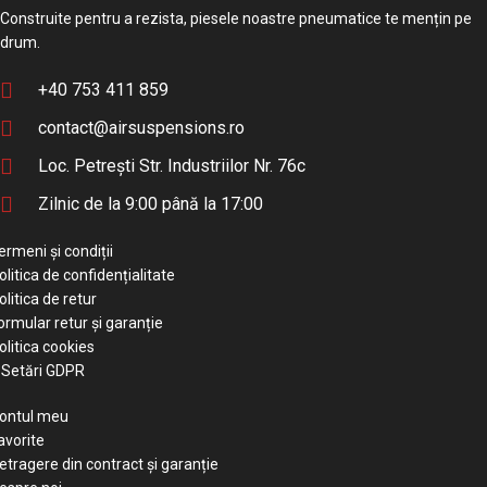
Construite pentru a rezista, piesele noastre pneumatice te mențin pe
drum.
+40 753 411 859
contact@airsuspensions.ro
Loc. Petrești Str. Industriilor Nr. 76c
Zilnic de la 9:00 până la 17:00
ermeni și condiții
olitica de confidențialitate
olitica de retur
ormular retur și garanție
olitica cookies
Setări GDPR
ontul meu
avorite
etragere din contract și garanție