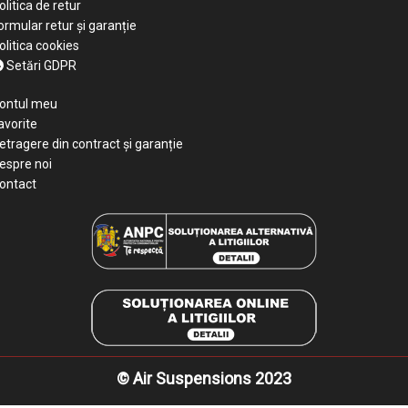
olitica de retur
ormular retur și garanție
olitica cookies
Setări GDPR
ontul meu
avorite
etragere din contract și garanție
espre noi
ontact
© Air Suspensions 2023