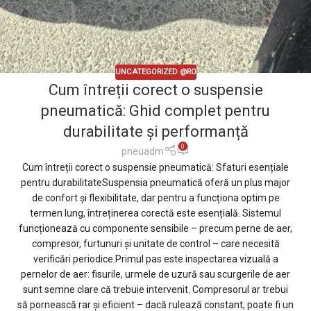
UNCATEGORIZED @RO
Cum întreții corect o suspensie
pneumatică: Ghid complet pentru
durabilitate și performanță
0
pneuadm
Cum întreții corect o suspensie pneumatică: Sfaturi esențiale
pentru durabilitateSuspensia pneumatică oferă un plus major
de confort și flexibilitate, dar pentru a funcționa optim pe
termen lung, întreținerea corectă este esențială. Sistemul
funcționează cu componente sensibile – precum perne de aer,
compresor, furtunuri și unitate de control – care necesită
verificări periodice.Primul pas este inspectarea vizuală a
pernelor de aer: fisurile, urmele de uzură sau scurgerile de aer
sunt semne clare că trebuie intervenit. Compresorul ar trebui
să pornească rar și eficient – dacă rulează constant, poate fi un