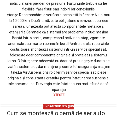
indiciu al unei pierderi de presiune. Furtunurile trebuie să fie
flexibile, fără fisuri sau îndoiri, iar conexiunile
etanșe.Recomandăm o verificare completă la fiecare 6 luni sau
la 10.000 km. După iarnă, este obligatorie o revizie, deoarece
sarea și umezeala pot afecta componentele metalice și
etanșările.Semnele că sistemul are probleme includ: mașina
lăsată într-o parte, compresorul activ non-stop, zgomote
anormale sau martori aprinși în bord.Pentru a evita reparațiile
costisitoare, montează sistemul într-un service specializat,
folosește doar componente originale și protejează sistemul
iarna. O întreținere adecvată nu doar că prelungește durata de
viață a sistemului, dar menține și confortul și siguranța mașinii
tale.La AirSuspensions.ro oferim service specializat, piese
originale și consultanță gratuită pentru întreținerea suspensiei
tale pneumatice. Prevenția este întotdeauna mai ieftină decât
reparația!
CITEȘTE
UNCATEGORIZED @RO
Cum se montează o pernă de aer auto –