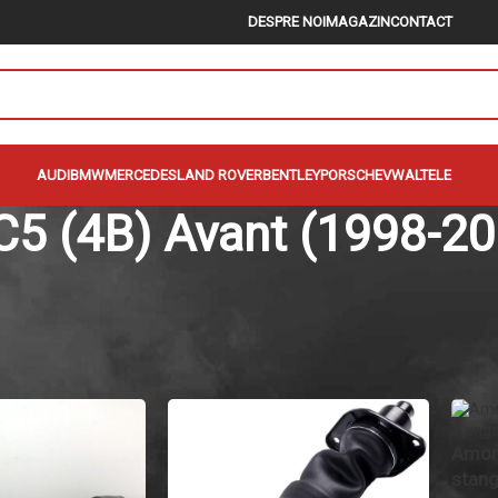
DESPRE NOI
MAGAZIN
CONTACT
AUDI
BMW
MERCEDES
LAND ROVER
BENTLEY
PORSCHE
VW
ALTELE
C5 (4B) Avant (1998-20
(4B) Avant, Compresor suspensie C5 (4B) Avant, Bloc valve C5 (4B) Av
di
/
A6/S6/RS6 (1997-2025)
/
C5 (4B) Allroad Quattro (1999-2005)
/
C5 (
18
24
Amort
stan