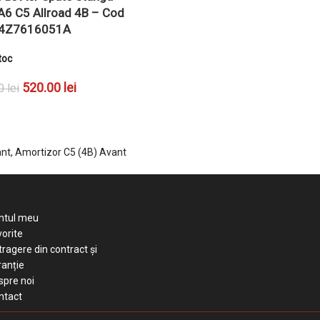
A6 C5 Allroad 4B – Cod
4Z7616051A
toc
520.00
lei
00
lei
GĂ ÎN COȘ
ant, Amortizor C5 (4B) Avant
ntul meu
orite
ragere din contract și
ranție
spre noi
ntact