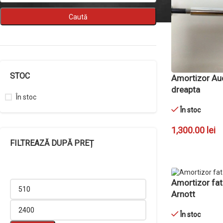
STOC
Amortizor Au
dreapta
În stoc
În stoc
1,300.00
lei
FILTREAZĂ DUPĂ PREȚ
ADAUGĂ ÎN CO
Amortizor fat
Arnott
În stoc