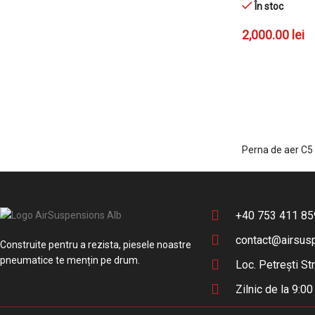
În stoc
2,000.00
lei
ADAUGĂ ÎN CO
Perna de aer C5 
+40 753 411 85
contact@airsus
Construite pentru a rezista, piesele noastre
pneumatice te mențin pe drum.
Loc. Petrești Str
Zilnic de la 9:0