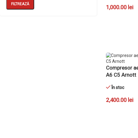
FILTREAZĂ
1,000.00
lei
ADAUGĂ ÎN CO
Compresor ae
A6 C5 Arnott
În stoc
2,400.00
lei
ADAUGĂ ÎN CO