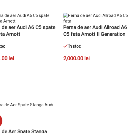
GĂ ÎN COȘ
 de aer Audi A6 C5 spate
Perna de aer Audi Allroad A6
ta Arnott
C5 fata Arnott II Generation
toc
În stoc
0.00
lei
2,000.00
lei
GĂ ÎN COȘ
ADAUGĂ ÎN COȘ
 de Aer Spate Stanga