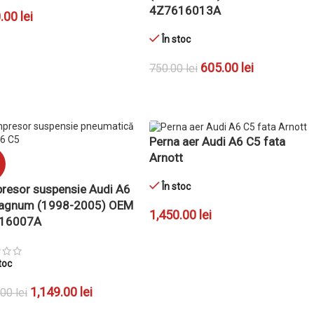
4Z7616013A
0.00
lei
În stoc
GĂ ÎN COȘ
605.00
lei
750.00
lei
ADAUGĂ ÎN COȘ
Perna aer Audi A6 C5 fata
Arnott
În stoc
esor suspensie Audi A6
agnum (1998-2005) OEM
1,450.00
lei
16007A
ADAUGĂ ÎN COȘ
toc
1,149.00
lei
.00
lei