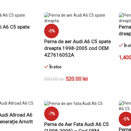
ADAU
i A6 C5 spate
Perna
-5%
dreap
Perna de aer Audi A6 C5 spate
În s
dreapta 1998-2005 cod OEM
4Z7616052A
1,40
În stoc
Ș
ADAU
520.00
lei
550.00
lei
ADAUGĂ ÎN COȘ
-7%
Audi Allroad A6
-5%
enerație Arnott
Perna de Aer Fata Audi A6 C5
Perna
(1998-2005) – Cod OEM