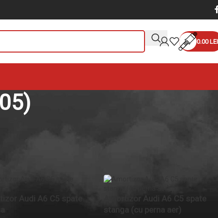
0.00
LEI
05)
ant, Amortizor C5 (4B) Avant
4B) Avant (1998-2005)
izor Audi A6 C5 spate
Amortizor Audi A6 C5 spate
ga
stanga (cu perna aer)