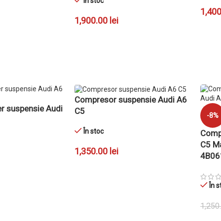
În stoc
1,40
1,900.00
lei
Ș
ADAU
ADAUGĂ ÎN COȘ
Compresor suspensie Audi A6
r suspensie Audi
C5
-8%
În stoc
Compr
C5 M
1,350.00
lei
4B06
ADAUGĂ ÎN COȘ
Ș
În s
1,250