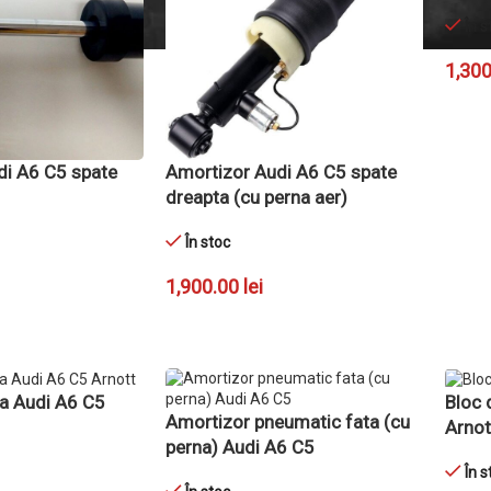
În s
1,30
ADAU
di A6 C5 spate
Amortizor Audi A6 C5 spate
dreapta (cu perna aer)
În stoc
1,900.00
lei
Ș
ADAUGĂ ÎN COȘ
a Audi A6 C5
Bloc 
Amortizor pneumatic fata (cu
Arnot
perna) Audi A6 C5
În s