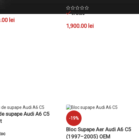
toc
În stoc
0.00
lei
1,900.00
lei
GĂ ÎN COȘ
ADAUGĂ ÎN COȘ
de supape Audi A6 C5
-19%
t
Bloc Supape Aer Audi A6 C5
toc
(1997–2005) OEM