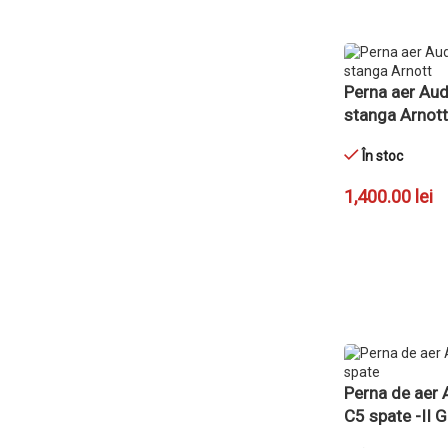
Perna aer Aud
stanga Arnott
În stoc
1,400.00
lei
ADAUGĂ ÎN CO
Perna de aer 
C5 spate -II G