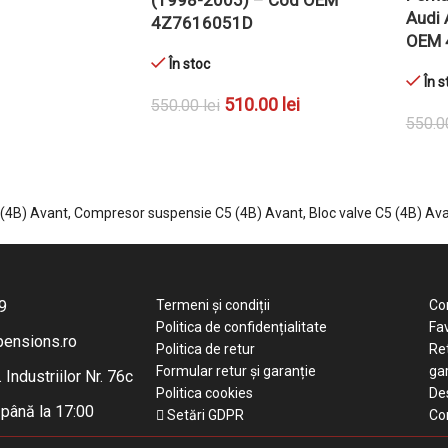
Audi 
4Z7616051D
OEM 
În stoc
În s
Ș
510.00
lei
550.00
lei
550.
ADAUGĂ ÎN COȘ
ADAU
(4B) Avant, Compresor suspensie C5 (4B) Avant, Bloc valve C5 (4B) Av
9
Termeni și condiții
Co
Politica de confidențialitate
Fav
pensions.ro
Politica de retur
Ret
Formular retur și garanție
ga
. Industriilor Nr. 76c
Politica cookies
De
0 până la 17:00
Setări GDPR
Co