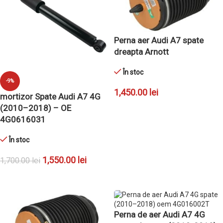
Perna aer Audi A7 spate
dreapta Arnott
În stoc
-9%
1,450.00
lei
mortizor Spate Audi A7 4G
(2010–2018) – OE
ADAUGĂ ÎN COȘ
4G0616031
În stoc
1,550.00
lei
1,700.00
lei
ADAUGĂ ÎN COȘ
Perna de aer Audi A7 4G