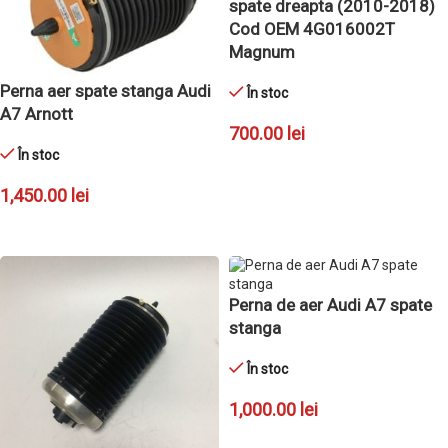
spate dreapta (2010-2018)
Cod OEM 4G016002T
Magnum
Perna aer spate stanga Audi
În stoc
A7 Arnott
700.00
lei
În stoc
ADAUGĂ ÎN COȘ
1,450.00
lei
ADAUGĂ ÎN COȘ
Perna de aer Audi A7 spate
stanga
În stoc
1,000.00
lei
ADAUGĂ ÎN COȘ