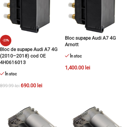
Bloc supape Audi A7 4G
-23%
Arnott
Bloc de supape Audi A7 4G
(2010–2018) cod OE
În stoc
4H0616013
1,400.00
lei
În stoc
ADAUGĂ ÎN COȘ
690.00
lei
899.99
lei
ADAUGĂ ÎN COȘ