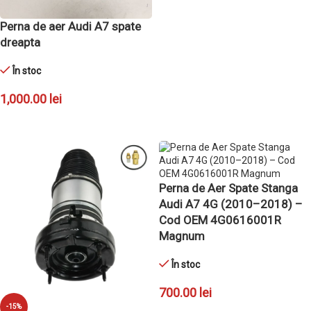
Perna de aer Audi A7 spate
dreapta
În stoc
1,000.00
lei
ADAUGĂ ÎN COȘ
Perna de Aer Spate Stanga
Audi A7 4G (2010–2018) –
Cod OEM 4G0616001R
Magnum
În stoc
700.00
lei
-15%