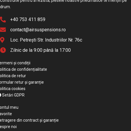
Construite pentru a rezista, piesele noastre pneumatice te mențin pe
drum.
+40 753 411 859
contact@airsuspensions.ro
Loc. Petrești Str. Industriilor Nr. 76c
Zilnic de la 9:00 până la 17:00
ermeni și condiții
olitica de confidențialitate
olitica de retur
ormular retur și garanție
olitica cookies
Setări GDPR
ontul meu
avorite
etragere din contract și garanție
espre noi