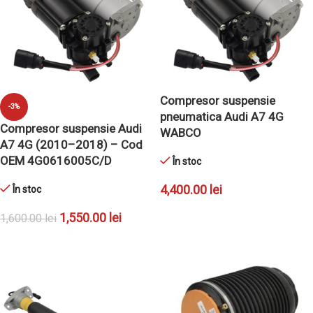
Compresor suspensie
-3%
pneumatica Audi A7 4G
Compresor suspensie Audi
WABCO
A7 4G (2010–2018) – Cod
OEM 4G0616005C/D
În stoc
4,400.00
lei
În stoc
ADAUGĂ ÎN COȘ
1,550.00
lei
1,600.00
lei
ADAUGĂ ÎN COȘ