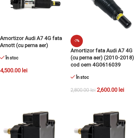
Amortizor Audi A7 4G fata
-7%
Arnott (cu perna aer)
Amortizor fata Audi A7 4G
(cu perna aer) (2010-2018)
În stoc
cod oem 4G0616039
4,500.00
lei
În stoc
ADAUGĂ ÎN COȘ
2,600.00
lei
2,800.00
lei
ADAUGĂ ÎN COȘ