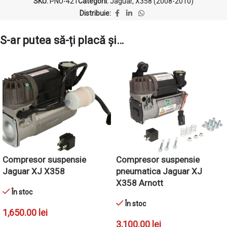
SKU:
PNU-421
Categorii:
Jaguar
,
X358 (2008-2010)
Distribuie:
S-ar putea să-ți placă și…
Compresor suspensie
Compresor suspensie
Jaguar XJ X358
pneumatica Jaguar XJ
X358 Arnott
În stoc
În stoc
1,650.00
lei
3,100.00
lei