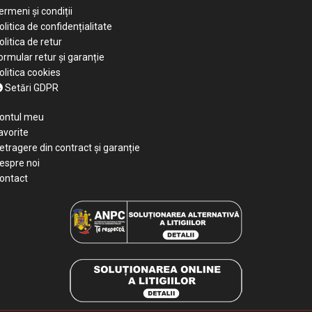
ermeni și condiții
olitica de confidențialitate
olitica de retur
ormular retur și garanție
olitica cookies
Setări GDPR
ontul meu
avorite
etragere din contract și garanție
espre noi
ontact