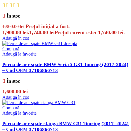
În stoc
Prețul inițial a fost:
1,900.00
lei
1,900.00 lei.
1,740.00
lei
Prețul curent este: 1,740.00 lei.
Adaugă în coș
Compară
Adaugă la favorite
Perna de aer spate BMW Seria 5 G31 Touring (2017‑2024)
– Cod OEM 37106866713
În stoc
1,600.00
lei
Adaugă în coș
Compară
Adaugă la favorite
Perna de aer spate stânga BMW G31 Touring (2017–2024)
– Cod OEM 37106866713