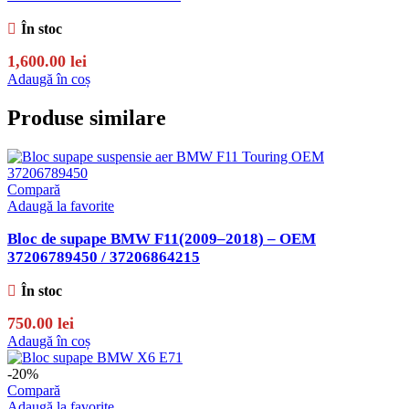
În stoc
1,600.00
lei
Adaugă în coș
Produse similare
Compară
Adaugă la favorite
Bloc de supape BMW F11(2009–2018) – OEM
37206789450 / 37206864215
În stoc
750.00
lei
Adaugă în coș
-20%
Compară
Adaugă la favorite