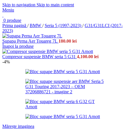
Skip to navigation
Skip to main content
Meniu
0
produse
Prima pagină
/
BMW
/
Seria 5 (1997-2023)
/
G31/G31LCI (2017-
2023)
Supapa Perna Aer Touareg 7L
180.00
lei
Înapoi la produse
Compresor suspensie BMW seria 5 G31
4,100.00
lei
-4%
Mărește imaginea