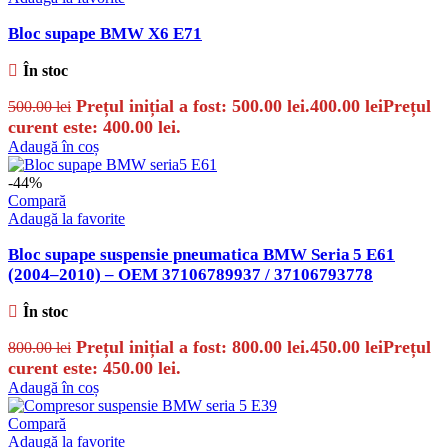
Bloc supape BMW X6 E71
În stoc
Prețul inițial a fost: 500.00 lei.
400.00
lei
Prețul
500.00
lei
curent este: 400.00 lei.
Adaugă în coș
-44%
Compară
Adaugă la favorite
Bloc supape suspensie pneumatica BMW Seria 5 E61
(2004–2010) – OEM 37106789937 / 37106793778
În stoc
Prețul inițial a fost: 800.00 lei.
450.00
lei
Prețul
800.00
lei
curent este: 450.00 lei.
Adaugă în coș
Compară
Adaugă la favorite