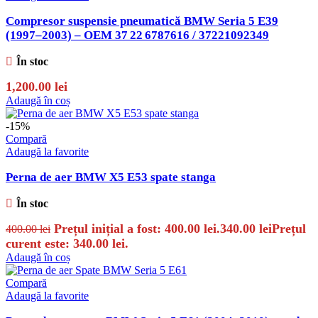
Compresor suspensie pneumatică BMW Seria 5 E39
(1997–2003) – OEM 37 22 6787616 / 37221092349
În stoc
1,200.00
lei
Adaugă în coș
-15%
Compară
Adaugă la favorite
Perna de aer BMW X5 E53 spate stanga
În stoc
Prețul inițial a fost: 400.00 lei.
340.00
lei
Prețul
400.00
lei
curent este: 340.00 lei.
Adaugă în coș
Compară
Adaugă la favorite