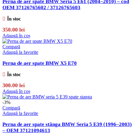
Perna de aer spate BMW Seria 5 E61 (2004–2010) – cod
OEM 37126765602 / 37126765603
În stoc
350.00
lei
Adaugă în coș
Compară
Adaugă la favorite
Perna de aer spate BMW X5 E70
În stoc
300.00
lei
Adaugă în coș
-3%
Compară
Adaugă la favorite
Perna de aer spate stânga BMW Seria 5 E39 (1996–2003)
– OEM 37121094613