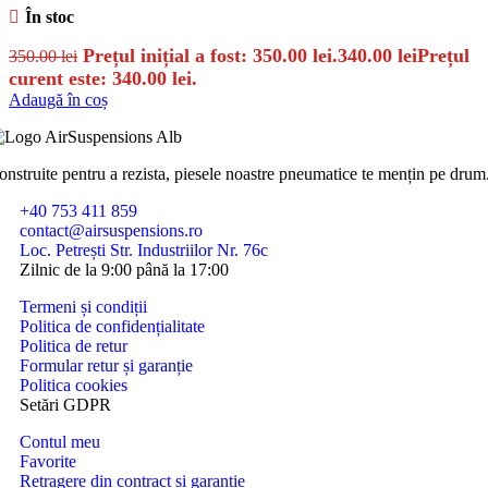
În stoc
Prețul inițial a fost: 350.00 lei.
340.00
lei
Prețul
350.00
lei
curent este: 340.00 lei.
Adaugă în coș
onstruite pentru a rezista, piesele noastre pneumatice te mențin pe drum
+40 753 411 859
contact@airsuspensions.ro
Loc. Petrești Str. Industriilor Nr. 76c
Zilnic de la 9:00 până la 17:00
Termeni și condiții
Politica de confidențialitate
Politica de retur
Formular retur și garanție
Politica cookies
Setări GDPR
Contul meu
Favorite
Retragere din contract și garanție