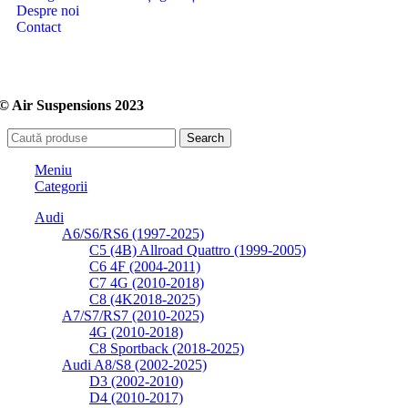
Despre noi
Contact
© Air Suspensions 2023
Search
Meniu
Categorii
Audi
A6/S6/RS6 (1997-2025)
C5 (4B) Allroad Quattro (1999-2005)
C6 4F (2004-2011)
C7 4G (2010-2018)
C8 (4K2018-2025)
A7/S7/RS7 (2010-2025)
4G (2010-2018)
C8 Sportback (2018-2025)
Audi A8/S8 (2002-2025)
D3 (2002-2010)
D4 (2010-2017)