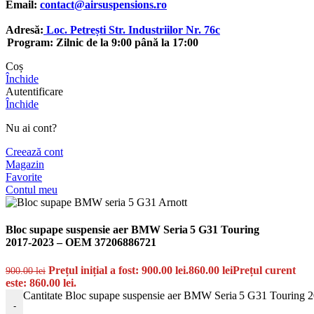
Email:
contact@airsuspensions.ro
Adresă:
Loc. Petrești Str. Industriilor Nr. 76c
Program: Zilnic de la 9:00 până la 17:00
Coș
Închide
Autentificare
Închide
Nu ai cont?
Creează cont
Magazin
Favorite
Contul meu
Bloc supape suspensie aer BMW Seria 5 G31 Touring
2017‑2023 – OEM 37206886721
Prețul inițial a fost: 900.00 lei.
860.00
lei
Prețul curent
900.00
lei
este: 860.00 lei.
Cantitate Bloc supape suspensie aer BMW Seria 5 G31 Tourin
-