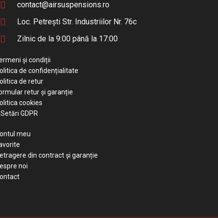
contact@airsuspensions.ro
Loc. Petrești Str. Industriilor Nr. 76c
Zilnic de la 9:00 până la 17:00
ermeni și condiții
olitica de confidențialitate
olitica de retur
ormular retur și garanție
olitica cookies
Setări GDPR
ontul meu
avorite
etragere din contract și garanție
espre noi
ontact