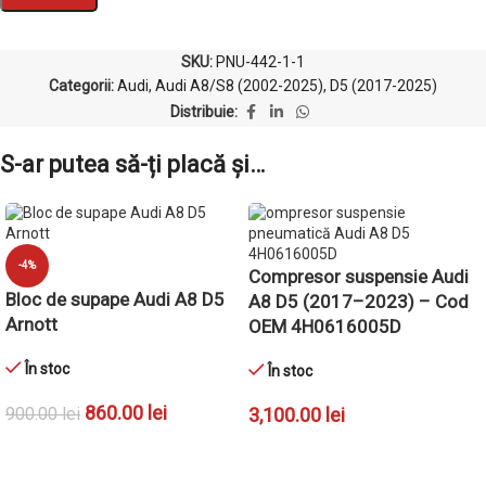
SKU:
PNU-442-1-1
Categorii:
Audi
,
Audi A8/S8 (2002-2025)
,
D5 (2017-2025)
Distribuie:
S-ar putea să-ți placă și…
-4%
Compresor suspensie Audi
Bloc de supape Audi A8 D5
A8 D5 (2017–2023) – Cod
Arnott
OEM 4H0616005D
În stoc
În stoc
860.00
lei
900.00
lei
3,100.00
lei
ADAUGĂ ÎN COȘ
ADAUGĂ ÎN COȘ