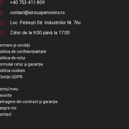
+40 753 411 859
contact@airsuspensions.ro
Loc. Petrești Str. Industriilor Nr. 76c
Zilnic de la 9:00 până la 17:00
ermeni și condiții
olitica de confidențialitate
olitica de retur
ormular retur și garanție
olitica cookies
Setări GDPR
ontul meu
avorite
etragere din contract și garanție
espre noi
ontact