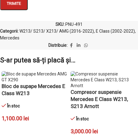
SKU:
PNU-491
Categorii:
W213/ S213/ X213/ AMG (2016-2022)
,
E Class (2002-2022)
,
Mercedes
Distribuie:
S-ar putea să-ți placă și…
Bloc de supape Mercedes E
Compresor suspensie
Class W213
Mercedes E Class W213,
S213 Arnott
În stoc
1,100.00
lei
În stoc
ADAUGĂ ÎN COȘ
3,000.00
lei