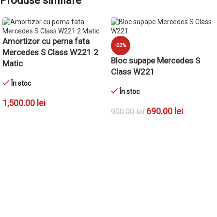
Produse similare
Amortizor cu perna fata
-23%
Mercedes S Class W221 2
Bloc supape Mercedes S
Matic
Class W221
În stoc
În stoc
1,500.00
lei
690.00
lei
900.00
lei
ADAUGĂ ÎN COȘ
ADAUGĂ ÎN COȘ