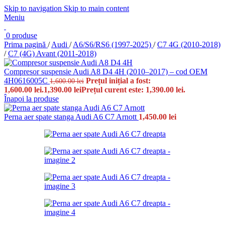
Skip to navigation
Skip to main content
Meniu
0
produse
Prima pagină
/
Audi
/
A6/S6/RS6 (1997-2025)
/
C7 4G (2010-2018)
/
C7 (4G) Avant (2011-2018)
Compresor suspensie Audi A8 D4 4H (2010–2017) – cod OEM
4H0616005C
Prețul inițial a fost:
1,600.00
lei
1,600.00 lei.
1,390.00
lei
Prețul curent este: 1,390.00 lei.
Înapoi la produse
Perna aer spate stanga Audi A6 C7 Arnott
1,450.00
lei