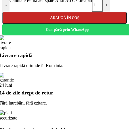
Cantitate Perna aer spate Audi A6 C7 dreapta
-
+
ADAUGĂ ÎN COȘ
Cumpără prin WhatsApp
Livrare rapidă
Livrare rapidă oriunde în România.
14 de zile drept de retur
Fără întrebări, fără ezitare.