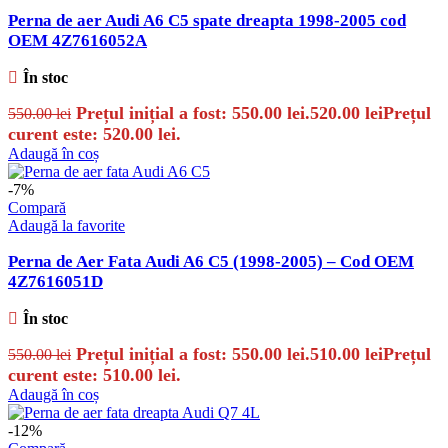
Perna de aer Audi A6 C5 spate dreapta 1998-2005 cod
OEM 4Z7616052A
În stoc
Prețul inițial a fost: 550.00 lei.
520.00
lei
Prețul
550.00
lei
curent este: 520.00 lei.
Adaugă în coș
-7%
Compară
Adaugă la favorite
Perna de Aer Fata Audi A6 C5 (1998-2005) – Cod OEM
4Z7616051D
În stoc
Prețul inițial a fost: 550.00 lei.
510.00
lei
Prețul
550.00
lei
curent este: 510.00 lei.
Adaugă în coș
-12%