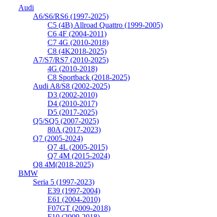
Audi
A6/S6/RS6 (1997-2025)
C5 (4B) Allroad Quattro (1999-2005)
C6 4F (2004-2011)
C7 4G (2010-2018)
C8 (4K2018-2025)
A7/S7/RS7 (2010-2025)
4G (2010-2018)
C8 Sportback (2018-2025)
Audi A8/S8 (2002-2025)
D3 (2002-2010)
D4 (2010-2017)
D5 (2017-2025)
Q5/SQ5 (2007-2025)
80A (2017-2023)
Q7 (2005-2024)
Q7 4L (2005-2015)
Q7 4M (2015-2024)
Q8 4M(2018-2025)
BMW
Seria 5 (1997-2023)
E39 (1997-2004)
E61 (2004-2010)
F07GT (2009-2018)
F10 (2009-2018)