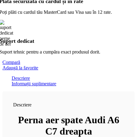
Plată securizată cu cardul și în rate
Poți plăti cu cardul tău MasterCard sau Visa sau în 12 rate.
Suport dedicat
Suport tehnic pentru a cumpăra exact produsul dorit.
Compară
Adaugă la favorite
Descriere
Informații suplimentare
Descriere
Perna aer spate Audi A6
C7 dreapta