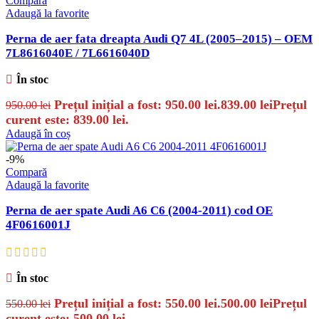
Compară
Adaugă la favorite
Perna de aer fata dreapta Audi Q7 4L (2005–2015) – OEM
7L8616040E / 7L6616040D
În stoc
Prețul inițial a fost: 950.00 lei.
839.00
lei
Prețul
950.00
lei
curent este: 839.00 lei.
Adaugă în coș
-9%
Compară
Adaugă la favorite
Perna de aer spate Audi A6 C6 (2004-2011) cod OE
4F0616001J
În stoc
Prețul inițial a fost: 550.00 lei.
500.00
lei
Prețul
550.00
lei
curent este: 500.00 lei.