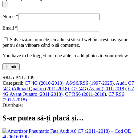
Nume
*
Email
*
Salvează-mi numele, emailul și site-ul web în acest navigator
pentru data viitoare când o să comentez.
You have to be logged in to be able to add photos to your review.
SKU:
PNU-109
Categorii:
C7 4G (2010-2018)
,
A6/S6/RS6 (1997-2025)
,
Audi
,
C7
(4G )Allroad Quattro (2011-2018)
,
C7 (4G) Avant (2011-2018)
,
C7
4G Avant Quattro (2011-2018)
,
C7 RS6 (2011-2018)
,
C7 RS6
(2012-2018)
Distribuie:
S-ar putea să-ți placă și…