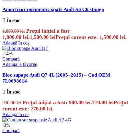
Amortizor pneumatic spate Audi A6 C6 stanga
În stoc
Prețul inițial a fost:
1,800.00
lei
1,800.00 lei.
1,500.00
lei
Prețul curent este: 1,500.00 lei.
Adaugă în coș
-14%
Compară
Adaugă la favorite
Bloc supape Audi Q7 4L (2005–2015) – Cod OEM
7L0698014
În stoc
Prețul inițial a fost: 900.00 lei.
770.00
lei
Prețul
900.00
lei
curent este: 770.00 lei.
Adaugă în coș
-3%
Compară