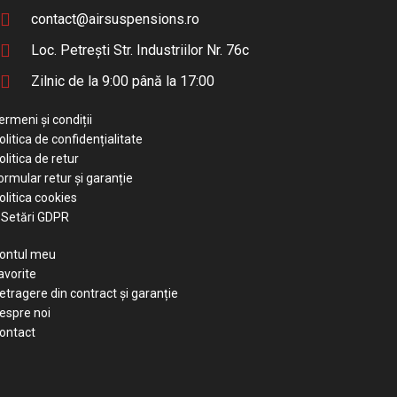
contact@airsuspensions.ro
Loc. Petrești Str. Industriilor Nr. 76c
Zilnic de la 9:00 până la 17:00
ermeni și condiții
olitica de confidențialitate
olitica de retur
ormular retur și garanție
olitica cookies
Setări GDPR
ontul meu
avorite
etragere din contract și garanție
espre noi
ontact