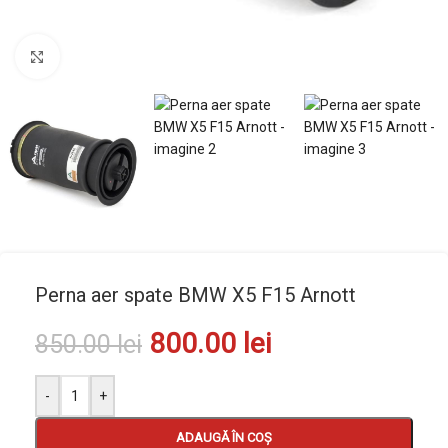
Mărește imaginea
Perna aer spate BMW X5 F15 Arnott
800.00
lei
850.00
lei
-
+
ADAUGĂ ÎN COȘ