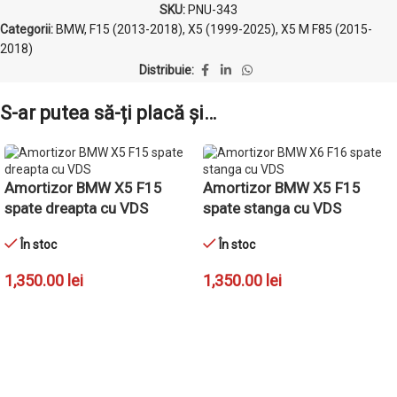
SKU:
PNU-343
Categorii:
BMW
,
F15 (2013-2018)
,
X5 (1999-2025)
,
X5 M F85 (2015-
2018)
Distribuie:
S-ar putea să-ți placă și…
Amortizor BMW X5 F15
Amortizor BMW X5 F15
spate dreapta cu VDS
spate stanga cu VDS
În stoc
În stoc
1,350.00
lei
1,350.00
lei
ADAUGĂ ÎN COȘ
ADAUGĂ ÎN COȘ