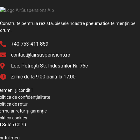
Construite pentru a rezista, piesele noastre pneumatice te mențin pe
drum.
+40 753 411 859
contact@airsuspensions.ro
Loc. Petrești Str. Industriilor Nr. 76c
Zilnic de la 9:00 până la 17:00
ermeni și condiții
olitica de confidențialitate
olitica de retur
ormular retur și garanție
olitica cookies
Setări GDPR
ontul meu