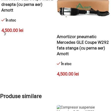
dreapta (cu perna aer)
Arnott
În stoc
4,500.00
lei
Amortizor pneumatic
ADAUGĂ ÎN COȘ
Mercedes GLE Coupe W292
fata stanga (cu perna aer)
Arnott
În stoc
4,500.00
lei
ADAUGĂ ÎN COȘ
Produse similare