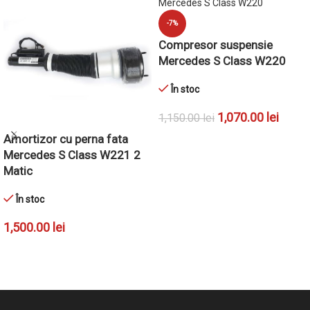
-7%
Compresor suspensie
Mercedes S Class W220
În stoc
1,070.00
lei
1,150.00
lei
Amortizor cu perna fata
ADAUGĂ ÎN COȘ
Mercedes S Class W221 2
Matic
În stoc
1,500.00
lei
ADAUGĂ ÎN COȘ