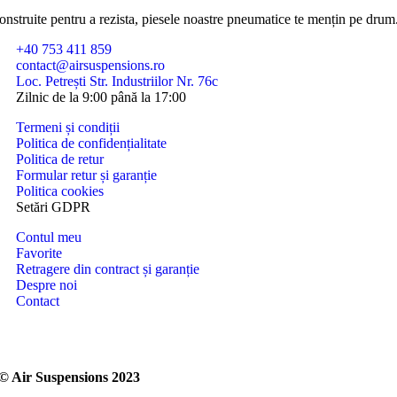
onstruite pentru a rezista, piesele noastre pneumatice te mențin pe drum
+40 753 411 859
contact@airsuspensions.ro
Loc. Petrești Str. Industriilor Nr. 76c
Zilnic de la 9:00 până la 17:00
Termeni și condiții
Politica de confidențialitate
Politica de retur
Formular retur și garanție
Politica cookies
Setări GDPR
Contul meu
Favorite
Retragere din contract și garanție
Despre noi
Contact
© Air Suspensions 2023