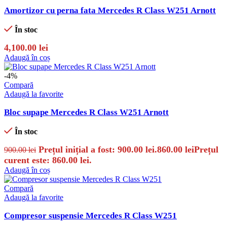
Amortizor cu perna fata Mercedes R Class W251 Arnott
În stoc
4,100.00
lei
Adaugă în coș
-4%
Compară
Adaugă la favorite
Bloc supape Mercedes R Class W251 Arnott
În stoc
Prețul inițial a fost: 900.00 lei.
860.00
lei
Prețul
900.00
lei
curent este: 860.00 lei.
Adaugă în coș
Compară
Adaugă la favorite
Compresor suspensie Mercedes R Class W251