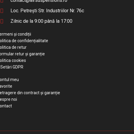
contact@airsuspensions.ro
Loc. Petrești Str. Industriilor Nr. 76c
Zilnic de la 9:00 până la 17:00
ermeni și condiții
olitica de confidențialitate
olitica de retur
ormular retur și garanție
olitica cookies
Setări GDPR
ontul meu
avorite
etragere din contract și garanție
espre noi
ontact