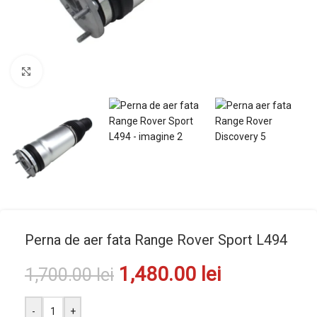
Mărește imaginea
Perna de aer fata Range Rover Sport L494
1,480.00
lei
1,700.00
lei
-
+