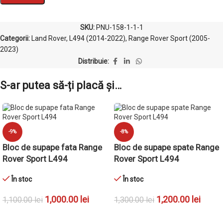
SKU:
PNU-158-1-1-1
Categorii:
Land Rover
,
L494 (2014-2022)
,
Range Rover Sport (2005-
2023)
Distribuie:
S-ar putea să-ți placă și…
-9%
-8%
Bloc de supape fata Range
Bloc de supape spate Range
Rover Sport L494
Rover Sport L494
În stoc
În stoc
1,000.00
lei
1,200.00
lei
1,100.00
lei
1,300.00
lei
ADAUGĂ ÎN COȘ
ADAUGĂ ÎN COȘ