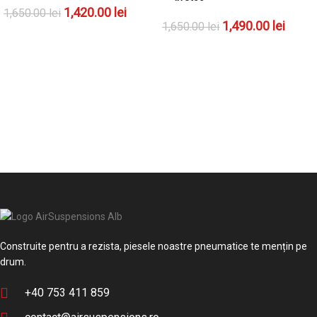
1,420.00
lei
1,650.00
lei
1,490.00
lei
1,650.00
lei
ADAUGĂ ÎN COȘ
ADAUGĂ ÎN COȘ
Construite pentru a rezista, piesele noastre pneumatice te mențin pe
drum.
+40 753 411 859