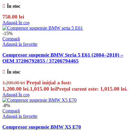
În stoc
750.00
lei
Adaugă în coș
-15%
Compară
Adaugă la favorite
Compresor suspensie BMW Seria 5 E61 (2004–2010) –
OEM 37206792855 / 37206794465
În stoc
Prețul inițial a fost:
1,200.00
lei
1,200.00 lei.
1,015.00
lei
Prețul curent este: 1,015.00 lei.
Adaugă în coș
-8%
Compară
Adaugă la favorite
Compresor suspensie BMW X5 E70