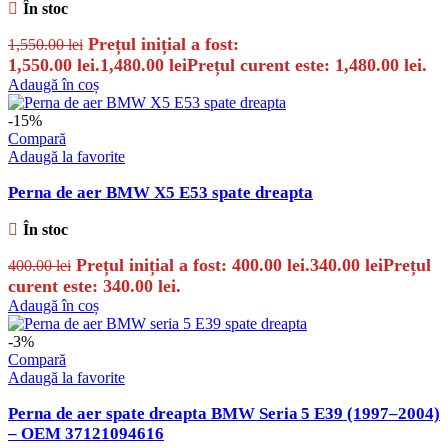
În stoc
Prețul inițial a fost:
1,550.00
lei
1,550.00 lei.
1,480.00
lei
Prețul curent este: 1,480.00 lei.
Adaugă în coș
-15%
Compară
Adaugă la favorite
Perna de aer BMW X5 E53 spate dreapta
În stoc
Prețul inițial a fost: 400.00 lei.
340.00
lei
Prețul
400.00
lei
curent este: 340.00 lei.
Adaugă în coș
-3%
Compară
Adaugă la favorite
Perna de aer spate dreapta BMW Seria 5 E39 (1997–2004)
– OEM 37121094616