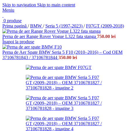
Skip to navigation
Skip to main content
Meniu
0
produse
Prima pagină
/
BMW
/
Seria 5 (1997-2023)
/
F07GT (2009-2018)
Perna de aer Range Rover Vogue L322 fata stanga
750.00
lei
Înapoi la produse
Perna de Aer Spate BMW Seria 5 F10 (2010–2016) – Cod OEM
37106781843 / 37106781844
350.00
lei