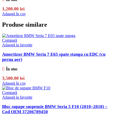
1,200.00
lei
Adaugă în coș
Produse similare
Compară
Adaugă la favorite
Amortizor BMW Seria 7 E65 spate stanga cu EDC (cu
perna aer)
În stoc
3,500.00
lei
Adaugă în coș
Compară
Adaugă la favorite
Bloc supape suspensie BMW Seria 5 F10 (2010–2018) –
Cod OEM 37206789450