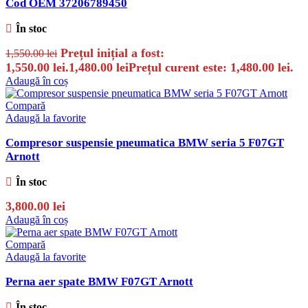
Cod OEM 37206789450
În stoc
Prețul inițial a fost:
1,550.00
lei
1,550.00 lei.
1,480.00
lei
Prețul curent este: 1,480.00 lei.
Adaugă în coș
Compară
Adaugă la favorite
Compresor suspensie pneumatica BMW seria 5 F07GT
Arnott
În stoc
3,800.00
lei
Adaugă în coș
Compară
Adaugă la favorite
Perna aer spate BMW F07GT Arnott
În stoc