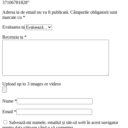
37106781828”
Adresa ta de email nu va fi publicată.
Câmpurile obligatorii sunt
marcate cu
*
Evaluarea ta
Recenzia ta
*
Upload up to 3 images or videos
Nume
*
Email
*
Salvează-mi numele, emailul și site-ul web în acest navigator
pentru data viitoare când o să comentez.