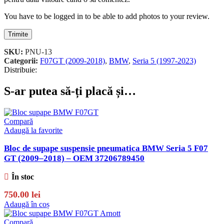
You have to be logged in to be able to add photos to your review.
SKU:
PNU-13
Categorii:
F07GT (2009-2018)
,
BMW
,
Seria 5 (1997-2023)
Distribuie:
S-ar putea să-ți placă și…
Compară
Adaugă la favorite
Bloc de supape suspensie pneumatica BMW Seria 5 F07
GT (2009–2018) – OEM 37206789450
În stoc
750.00
lei
Adaugă în coș
Compară