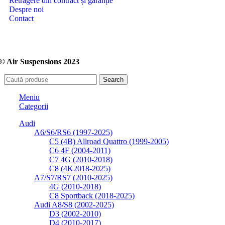
Retragere din contract și garanție
Despre noi
Contact
© Air Suspensions 2023
Search
Meniu
Categorii
Audi
A6/S6/RS6 (1997-2025)
C5 (4B) Allroad Quattro (1999-2005)
C6 4F (2004-2011)
C7 4G (2010-2018)
C8 (4K2018-2025)
A7/S7/RS7 (2010-2025)
4G (2010-2018)
C8 Sportback (2018-2025)
Audi A8/S8 (2002-2025)
D3 (2002-2010)
D4 (2010-2017)