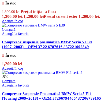
În stoc
Prețul inițial a fost:
1,300.00
lei
1,300.00 lei.
1,200.00
lei
Prețul curent este: 1,200.00 lei.
Adaugă în coș
Compară
Adaugă la favorite
Compresor suspensie pneumatică BMW Seria 5 E39
(1997–2003) – OEM 37 22 6787616 / 37221092349
În stoc
1,200.00
lei
Adaugă în coș
-5%
Compară
Adaugă la favorite
Compresor Suspensie Pneumatică BMW Seria 5 F11
(Touring 2009–2018) – OEM 37206794465/ 37206789165