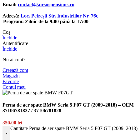
Email:
contact@airsuspensions.ro
Adresă:
Loc. Petrești Str. Industriilor Nr. 76c
Program: Zilnic de la 9:00 până la 17:00
Coș
Închide
Autentificare
Închide
Nu ai cont?
Creează cont
Magazin
Favorite
Contul meu
Perna de aer spate BMW Seria 5 F07 GT (2009–2018) – OEM
37106781827 / 37106781828
350.00
lei
Cantitate Perna de aer spate BMW Seria 5 F07 GT (2009–2018
-