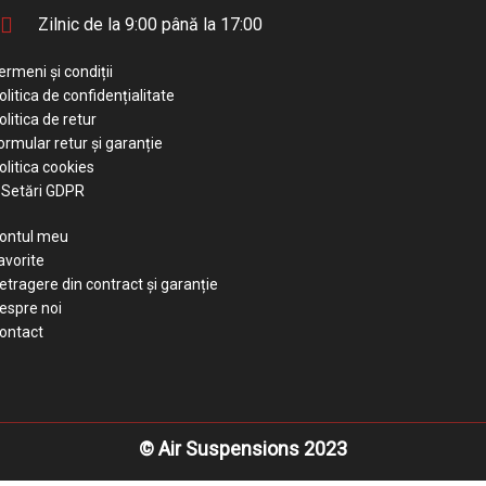
Zilnic de la 9:00 până la 17:00
ermeni și condiții
olitica de confidențialitate
olitica de retur
ormular retur și garanție
olitica cookies
Setări GDPR
ontul meu
avorite
etragere din contract și garanție
espre noi
ontact
© Air Suspensions 2023