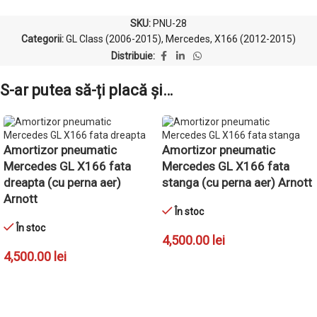
SKU:
PNU-28
Categorii:
GL Class (2006-2015)
,
Mercedes
,
X166 (2012-2015)
Distribuie:
S-ar putea să-ți placă și…
Amortizor pneumatic
Amortizor pneumatic
Mercedes GL X166 fata
Mercedes GL X166 fata
dreapta (cu perna aer)
stanga (cu perna aer) Arnott
Arnott
În stoc
În stoc
4,500.00
lei
4,500.00
lei
ADAUGĂ ÎN COȘ
ADAUGĂ ÎN COȘ