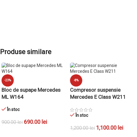
Produse similare
-23%
-8%
Bloc de supape Mercedes
Compresor suspensie
ML W164
Mercedes E Class W211
În stoc
În stoc
690.00
lei
900.00
lei
1,100.00
lei
1,200.00
lei
ADAUGĂ ÎN COȘ