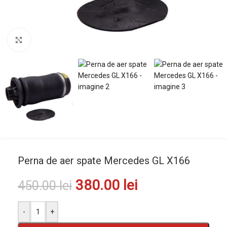
Mărește imaginea
Perna de aer spate Mercedes GL X166
380.00
lei
450.00
lei
-
+