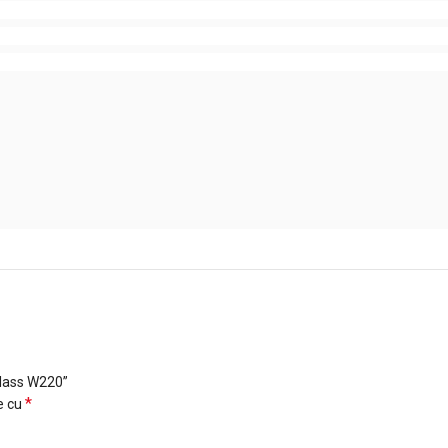
Class W220”
*
e cu