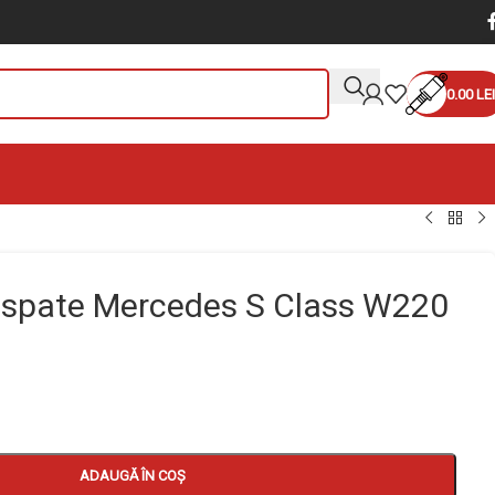
0.00
LEI
 spate Mercedes S Class W220
ADAUGĂ ÎN COȘ