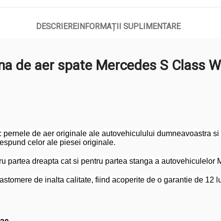
DESCRIERE
INFORMAȚII SUPLIMENTARE
na de aer spate Mercedes S Class 
pernele de aer originale ale autovehiculului dumneavoastra si va
respund celor ale piesei originale.
ru partea dreapta cat si pentru partea stanga a autovehiculelo
tomere de inalta calitate, fiind acoperite de o garantie de 12 lun