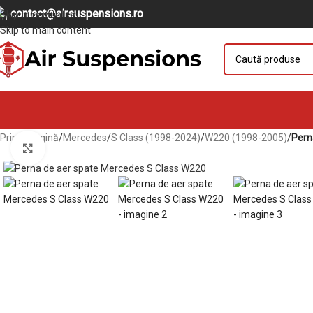
contact@airsuspensions.ro
Skip to navigation
Skip to main content
Prima pagină
/
Mercedes
/
S Class (1998-2024)
/
W220 (1998-2005)
/
Pern
Mărește imaginea