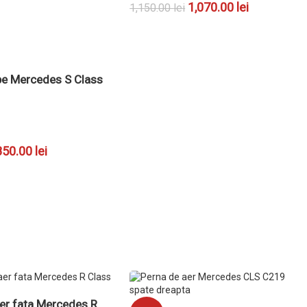
1,070.00
lei
1,150.00
lei
ADAUGĂ ÎN COȘ
pe Mercedes S Class
850.00
lei
 COȘ
er fata Mercedes R