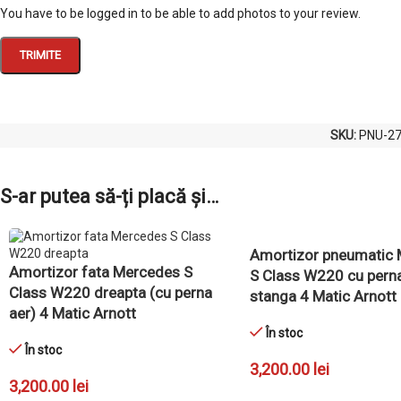
You have to be logged in to be able to add photos to your review.
SKU:
PNU-2
S-ar putea să-ți placă și…
Amortizor pneumatic
Amortizor fata Mercedes S
S Class W220 cu perna
Class W220 dreapta (cu perna
stanga 4 Matic Arnott
aer) 4 Matic Arnott
În stoc
În stoc
3,200.00
lei
3,200.00
lei
ADAUGĂ ÎN COȘ