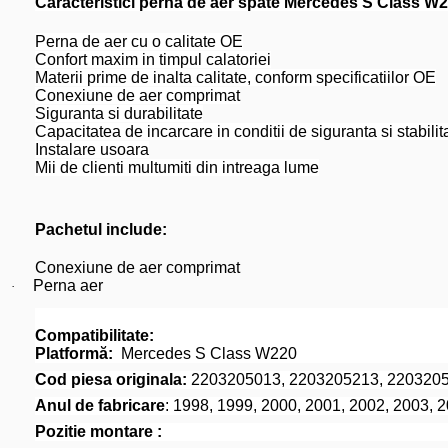
Caracteristici perna de aer spate Mercedes S Class W
Perna de aer cu o calitate OE
Confort maxim in timpul calatoriei
Materii prime de inalta calitate, conform specificatiilor OE
Conexiune de aer comprimat
Siguranta si durabilitate
Capacitatea de incarcare in conditii de siguranta si stabilit
Instalare usoara
Mii de clienti multumiti din intreaga lume
Pachetul include:
Conexiune de aer comprimat
Perna aer
·
Compatibilitate:
Platformă:
Mercedes S Class W220
Cod piesa originala:
2203205013, 2203205213, 220320
Anul de fabricare
: 1998, 1999, 2000, 2001, 2002, 2003, 
Pozitie montare :