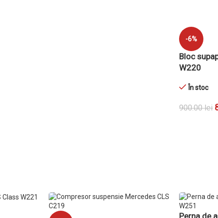
ADAUGĂ ÎN COȘ
-6%
Bloc supa
W220
În stoc
900.00
lei
ADAUGĂ ÎN
Perna de a