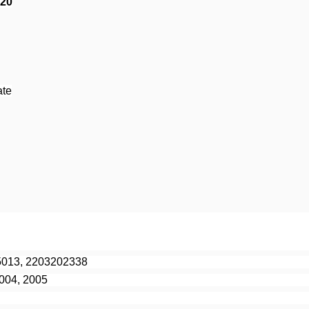
220
ate
5013, 2203202338
2004, 2005