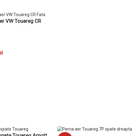
aer VW Touareg CR
ei
 COȘ
spate Touareg Arnott