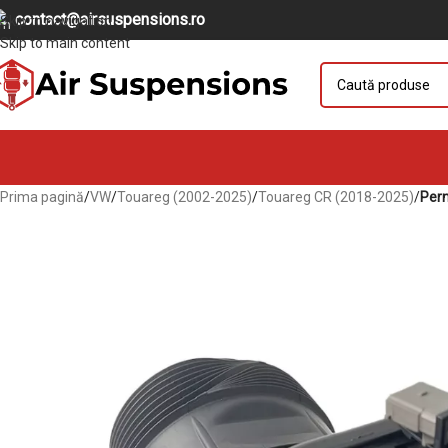
contact@airsuspensions.ro
Skip to navigation
Skip to main content
Prima pagină
/
VW
/
Touareg (2002-2025)
/
Touareg CR (2018-2025)
/
Pern