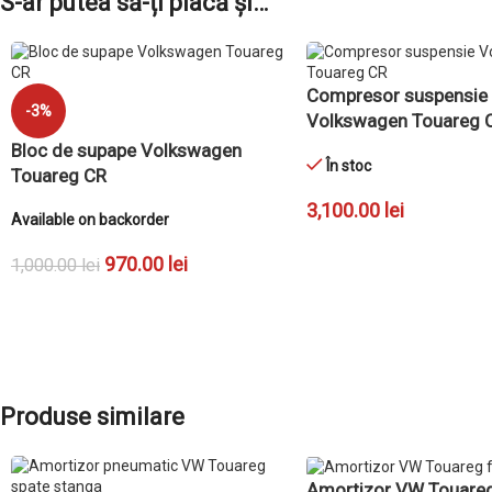
S-ar putea să-ți placă și…
Compresor suspensie
-3%
Volkswagen Touareg 
Bloc de supape Volkswagen
În stoc
Touareg CR
3,100.00
lei
Available on backorder
ADAUGĂ ÎN COȘ
970.00
lei
1,000.00
lei
ADAUGĂ ÎN COȘ
Produse similare
Amortizor VW Touareg