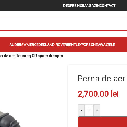
DESPRE NOI
MAGAZIN
CONTACT
AUDI
BMW
MERCEDES
LAND ROVER
BENTLEY
PORSCHE
VW
ALTELE
a de aer Touareg CR spate dreapta
Perna de aer
2,700.00
lei
-
+