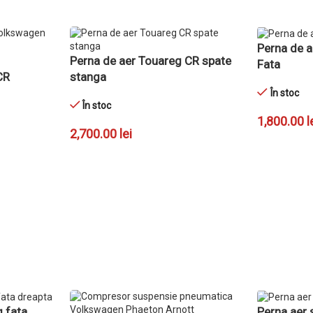
Perna de 
Perna de aer Touareg CR spate
Fata
CR
stanga
În stoc
În stoc
1,800.00
l
2,700.00
lei
ADAUGĂ ÎN
ADAUGĂ ÎN COȘ
 fata
Perna aer 