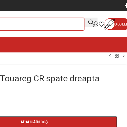
0.00
LEI
 Touareg CR spate dreapta
ADAUGĂ ÎN COȘ