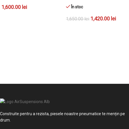
1,600.00
lei
În stoc
ADAUGĂ ÎN COȘ
1,420.00
lei
1,650.00
lei
ADAUGĂ ÎN COȘ
Construite pentru a rezista, piesele noastre pneumatice te mențin pe
drum.