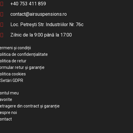
+40 753 411 859
contact@airsuspensions.ro
Loc. Petrești Str. Industriilor Nr. 76c
Zilnic de la 9:00 până la 17:00
ermeni și condiții
olitica de confidențialitate
olitica de retur
ormular retur și garanție
olitica cookies
Setări GDPR
ontul meu
avorite
etragere din contract și garanție
espre noi
ontact