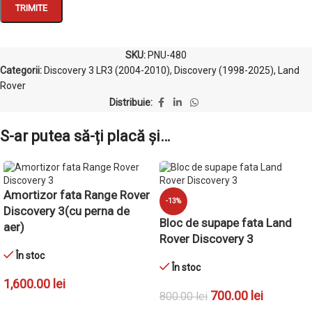
SKU:
PNU-480
Categorii:
Discovery 3 LR3 (2004-2010)
,
Discovery (1998-2025)
,
Land
Rover
Distribuie:
S-ar putea să-ți placă și…
Amortizor fata Range Rover
-13%
Discovery 3(cu perna de
Bloc de supape fata Land
aer)
Rover Discovery 3
În stoc
În stoc
1,600.00
lei
700.00
lei
800.00
lei
ADAUGĂ ÎN COȘ