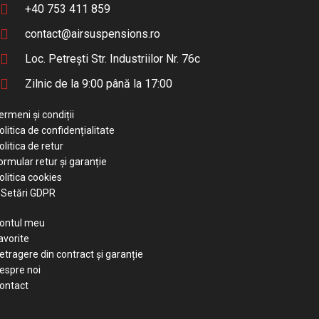
+40 753 411 859
contact@airsuspensions.ro
Loc. Petrești Str. Industriilor Nr. 76c
Zilnic de la 9:00 până la 17:00
ermeni și condiții
olitica de confidențialitate
olitica de retur
ormular retur și garanție
olitica cookies
Setări GDPR
ontul meu
avorite
etragere din contract și garanție
espre noi
ontact