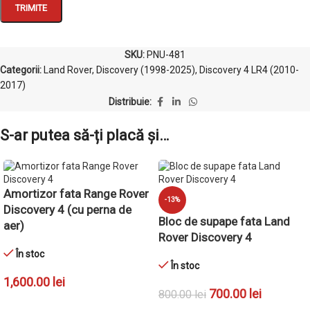
SKU:
PNU-481
Categorii:
Land Rover
,
Discovery (1998-2025)
,
Discovery 4 LR4 (2010-
2017)
Distribuie:
S-ar putea să-ți placă și…
Amortizor fata Range Rover
-13%
Discovery 4 (cu perna de
Bloc de supape fata Land
aer)
Rover Discovery 4
În stoc
În stoc
1,600.00
lei
700.00
lei
800.00
lei
ADAUGĂ ÎN COȘ