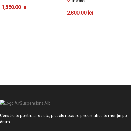
În stoc
1,850.00
lei
2,800.00
lei
ADAUGĂ ÎN COȘ
ADAUGĂ ÎN COȘ
Construite pentru a rezista, piesele noastre pneumatice te mențin pe
drum.