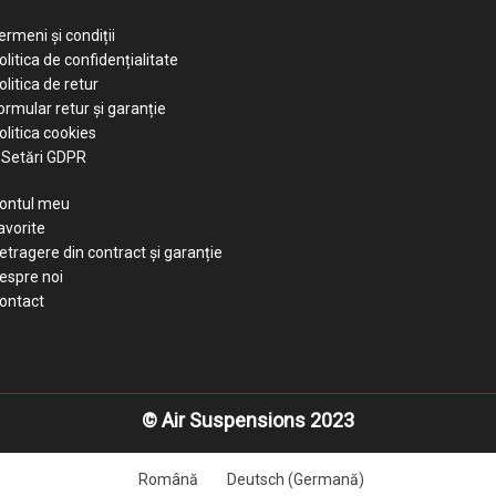
ermeni și condiții
olitica de confidențialitate
olitica de retur
ormular retur și garanție
olitica cookies
Setări GDPR
ontul meu
avorite
etragere din contract și garanție
espre noi
ontact
© Air Suspensions 2023
Română
Deutsch
(
Germană
)