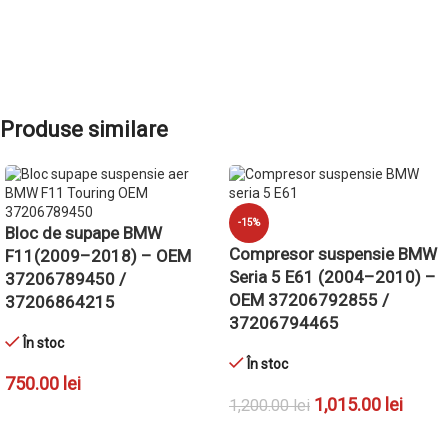
Produse similare
-15%
Bloc de supape BMW
Compresor suspensie BMW
F11(2009–2018) – OEM
Seria 5 E61 (2004–2010) –
37206789450 /
OEM 37206792855 /
37206864215
37206794465
În stoc
În stoc
750.00
lei
1,015.00
lei
1,200.00
lei
ADAUGĂ ÎN COȘ
ADAUGĂ ÎN COȘ