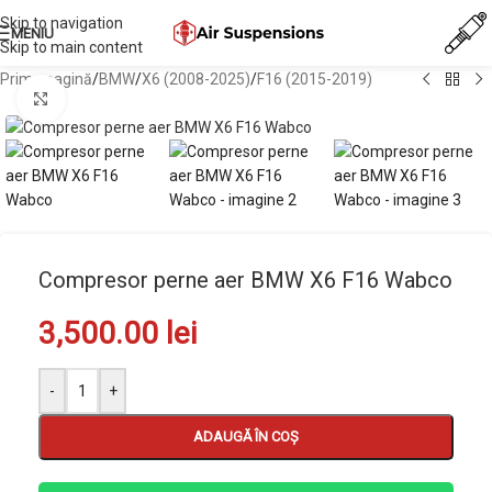
Skip to navigation
MENIU
Skip to main content
Prima pagină
/
BMW
/
X6 (2008-2025)
/
F16 (2015-2019)
Mărește imaginea
Compresor perne aer BMW X6 F16 Wabco
3,500.00
lei
-
+
ADAUGĂ ÎN COȘ