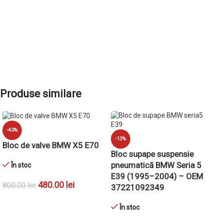
Produse similare
-40%
-13%
Bloc de valve BMW X5 E70
Bloc supape suspensie
pneumatică BMW Seria 5
În stoc
E39 (1995–2004) – OEM
480.00
lei
800.00
lei
37221092349
ADAUGĂ ÎN COȘ
În stoc