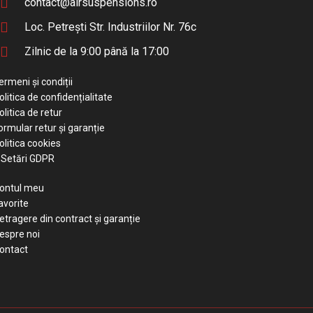
contact@airsuspensions.ro
Loc. Petrești Str. Industriilor Nr. 76c
Zilnic de la 9:00 până la 17:00
ermeni și condiții
olitica de confidențialitate
olitica de retur
ormular retur și garanție
olitica cookies
Setări GDPR
ontul meu
avorite
etragere din contract și garanție
espre noi
ontact