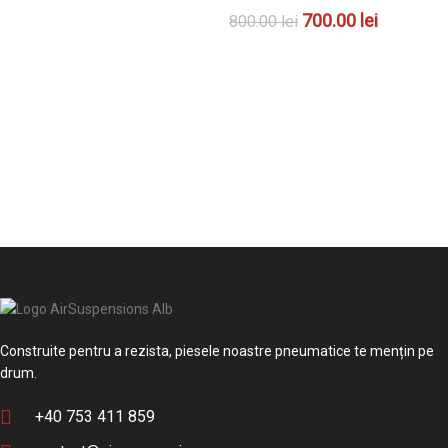
700.00
lei
800.00
lei
ADAUGĂ ÎN COȘ
Construite pentru a rezista, piesele noastre pneumatice te mențin pe
drum.
+40 753 411 859