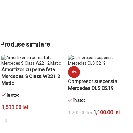
Produse similare
Amortizor cu perna fata
-8%
Mercedes S Class W221 2
Compresor suspensie
Matic
Mercedes CLS C219
În stoc
În stoc
1,500.00
lei
1,100.00
lei
1,200.00
lei
ADAUGĂ ÎN COȘ
ADAUGĂ ÎN COȘ