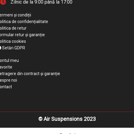
Zilnic de la 9:00 până la 17:00
ermeni și condiții
olitica de confidențialitate
olitica de retur
ormular retur și garanție
olitica cookies
Setări GDPR
ontul meu
avorite
etragere din contract și garanție
espre noi
ontact
© Air Suspensions 2023