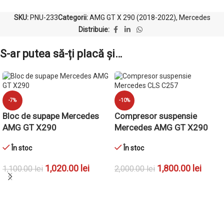
SKU:
PNU-233
Categorii:
AMG GT X 290 (2018-2022)
,
Mercedes
Distribuie:
S-ar putea să-ți placă și…
-7%
-10%
Bloc de supape Mercedes
Compresor suspensie
AMG GT X290
Mercedes AMG GT X290
În stoc
În stoc
1,020.00
lei
1,800.00
lei
1,100.00
lei
2,000.00
lei
ADAUGĂ ÎN COȘ
ADAUGĂ ÎN COȘ