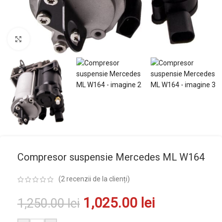
Mărește imaginea
Compresor suspensie Mercedes ML W164
(
2
recenzii de la clienți)
1,025.00
lei
1,250.00
lei