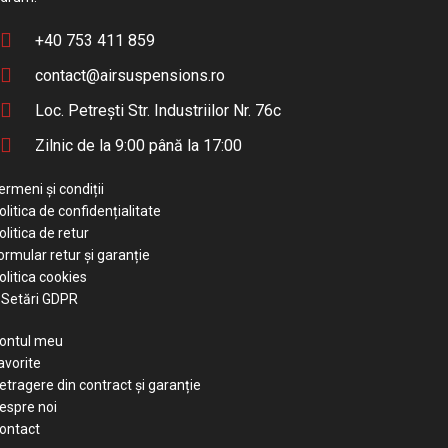
+40 753 411 859
contact@airsuspensions.ro
Loc. Petrești Str. Industriilor Nr. 76c
Zilnic de la 9:00 până la 17:00
ermeni și condiții
olitica de confidențialitate
olitica de retur
ormular retur și garanție
olitica cookies
Setări GDPR
ontul meu
avorite
etragere din contract și garanție
espre noi
ontact