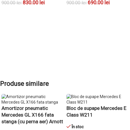
830.00
lei
690.00
lei
900.00
lei
900.00
lei
ADAUGĂ ÎN COȘ
ADAUGĂ ÎN COȘ
Produse similare
Amortizor pneumatic
Bloc de supape Mercedes E
Mercedes GL X166 fata
Class W211
stanga (cu perna aer) Arnott
În stoc