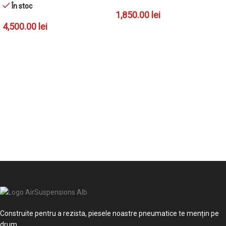
În stoc
1,850.00
lei
4,500.00
lei
ADAUGĂ ÎN COȘ
ADAUGĂ ÎN COȘ
Construite pentru a rezista, piesele noastre pneumatice te mențin pe
drum.