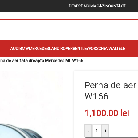
DESPRE NOI
MAGAZIN
CONTACT
AUDI
BMW
MERCEDES
LAND ROVER
BENTLEY
PORSCHE
VW
ALTELE
na de aer fata dreapta Mercedes ML W166
Perna de aer
W166
1,100.00
lei
-
+