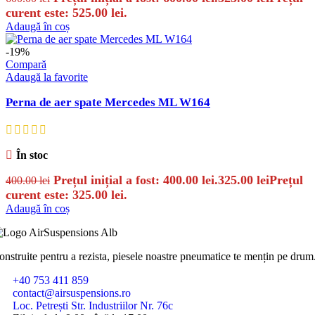
curent este: 525.00 lei.
Adaugă în coș
-19%
Compară
Adaugă la favorite
Perna de aer spate Mercedes ML W164
În stoc
Prețul inițial a fost: 400.00 lei.
325.00
lei
Prețul
400.00
lei
curent este: 325.00 lei.
Adaugă în coș
onstruite pentru a rezista, piesele noastre pneumatice te mențin pe drum
+40 753 411 859
contact@airsuspensions.ro
Loc. Petrești Str. Industriilor Nr. 76c