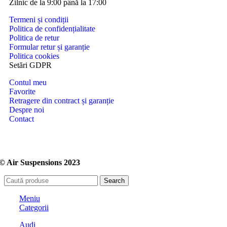
Zilnic de la 9:00 până la 17:00
Termeni și condiții
Politica de confidențialitate
Politica de retur
Formular retur și garanție
Politica cookies
Setări GDPR
Contul meu
Favorite
Retragere din contract și garanție
Despre noi
Contact
© Air Suspensions 2023
Search
Meniu
Categorii
Audi