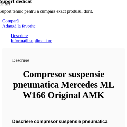
Suport dedicat
Suport tehnic pentru a cumpăra exact produsul dorit.
Compară
Adaugă la favorite
Descriere
Informații suplimentare
Descriere
Compresor suspensie
pneumatica Mercedes ML
W166 Original AMK
Descriere compresor suspensie pneumatica