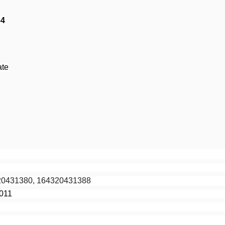
64
ate
20431380, 164320431388
2011