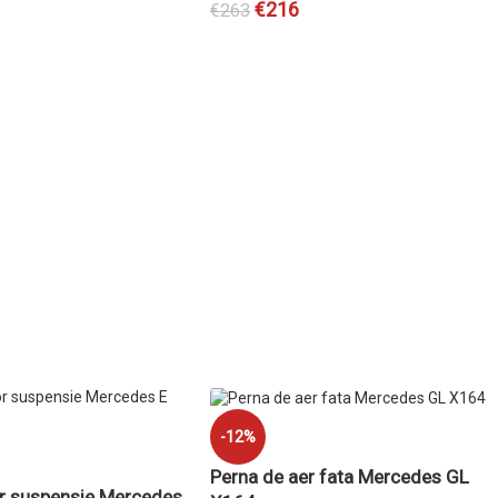
€
216
€
263
ADAUGĂ ÎN COȘ
-12%
Perna de aer fata Mercedes GL
 suspensie Mercedes