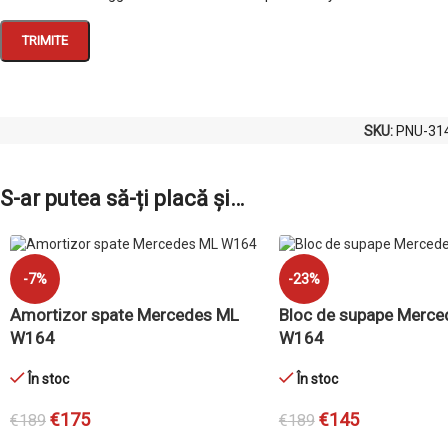
SKU:
PNU-31
S-ar putea să-ți placă și…
-7%
-23%
Amortizor spate Mercedes ML
Bloc de supape Merc
W164
W164
În stoc
În stoc
€
175
€
145
€
189
€
189