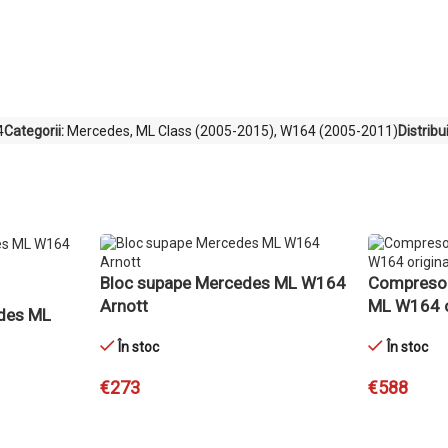
4
Categorii:
Mercedes
,
ML Class (2005-2015)
,
W164 (2005-2011)
Distribu
Bloc supape Mercedes ML W164
Compresor
Arnott
ML W164 o
edes ML
În stoc
În stoc
€
273
€
588
ADAUGĂ ÎN COȘ
ADAUGĂ ÎN