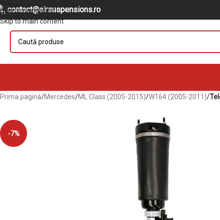
contact@airsuspensions.ro
Skip to navigation
Skip to main content
Prima pagină
/
Mercedes
/
ML Class (2005-2015)
/
W164 (2005-2011)
/
Tel
-7%