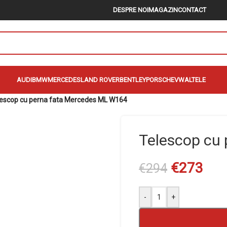
DESPRE NOI
MAGAZIN
CONTACT
AUDI
BMW
MERCEDES
LAND ROVER
BENTLEY
PORSCHE
VW
ALTELE
escop cu perna fata Mercedes ML W164
Telescop cu
€
273
€
294
-
+