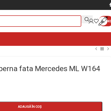
€
0
 perna fata Mercedes ML W164
ADAUGĂ ÎN COȘ