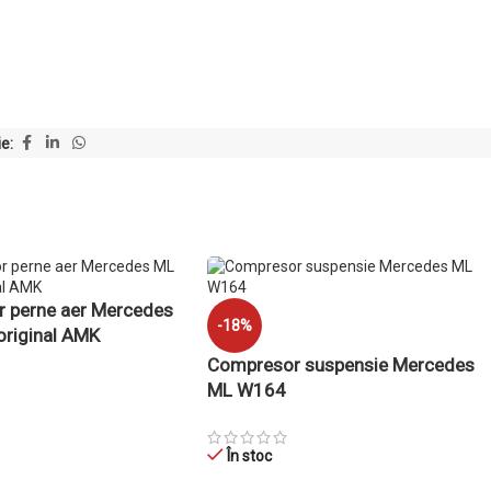
ie:
 perne aer Mercedes
-18%
riginal AMK
Compresor suspensie Mercedes
ML W164
În stoc
 COȘ